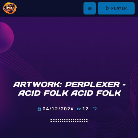
play_arrow
PLAYER
menu
ARTWORK: PERPLEXER –
ACID FOLK ACID FOLK
04/12/2024
12
today