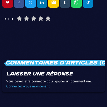
email
RATE IT
COMMENTAIRES D’ARTICLES (0
LAISSER UNE RÉPONSE
Vous devez être connecté pour ajouter un commentaire.
Connectez-vous maintenant