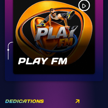
play_arrow
PLAY FM
DEDICATIONS