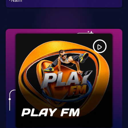
Nalin
play_arrow
PLAY FM