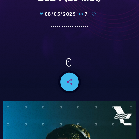
08/05/2025
7
today
share
email