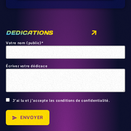
DEDICATIONS
Votre nom (public)*
Écrivez votre dédicace
🙂
J’ai lu et j’accepte les conditions de confidentialité.
ENVOYER
send