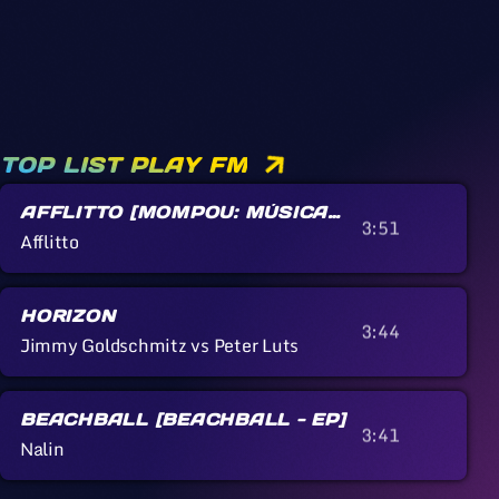
TOP LIST PLAY FM
AFFLITTO [MOMPOU: MÚSICA
3:51
CALLADA]
Afflitto
HORIZON
3:44
Jimmy Goldschmitz vs Peter Luts
BEACHBALL [BEACHBALL - EP]
3:41
Nalin