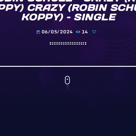
PY) CRAZY (ROBIN SC
KOPPY) – SINGLE
06/05/2024
14
today