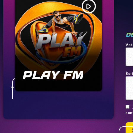
play_arrow
D
Vot
PLAY FM
Écr
conf