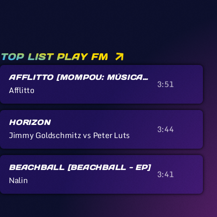
TOP LIST PLAY FM
AFFLITTO [MOMPOU: MÚSICA
3:51
CALLADA]
Afflitto
HORIZON
3:44
Jimmy Goldschmitz vs Peter Luts
BEACHBALL [BEACHBALL - EP]
3:41
Nalin