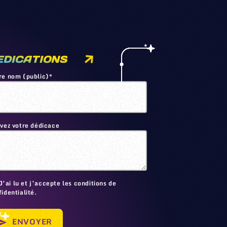
EDICATIONS
re nom (public)*
ivez votre dédicace
🙂
J’ai lu et j’accepte les conditions de
identialité.
ENVOYER
send