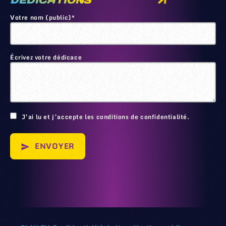
DEDICATIONS
Votre nom (public)*
Écrivez votre dédicace
🙂
J’ai lu et j’accepte les conditions de confidentialité.
ENVOYER
send