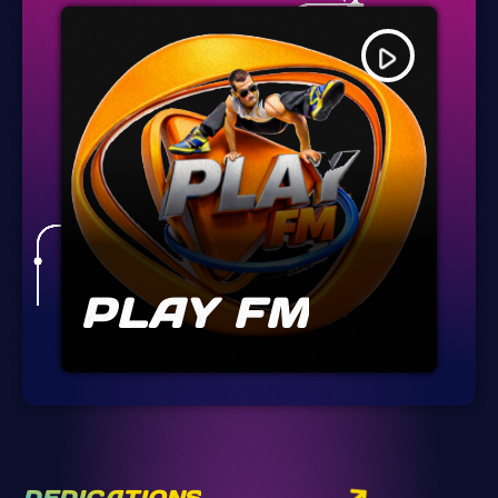
play_arrow
PLAY FM