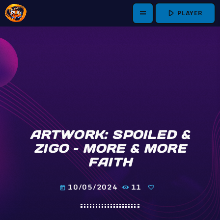
play_arrow
PLAYER
menu
ARTWORK: SPOILED &
ZIGO – MORE & MORE
FAITH
10/05/2024
11
today