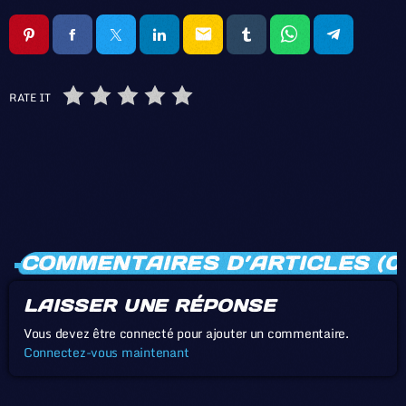
email
RATE IT
COMMENTAIRES D’ARTICLES (0
LAISSER UNE RÉPONSE
Vous devez être connecté pour ajouter un commentaire.
Connectez-vous maintenant