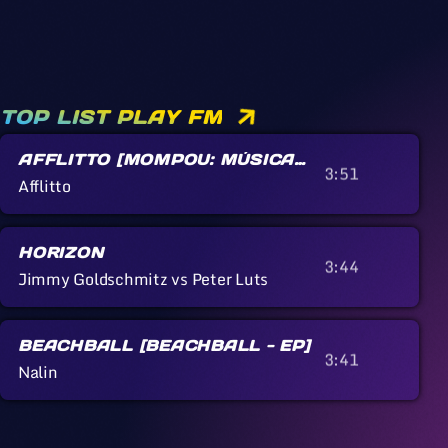
TOP LIST PLAY FM
AFFLITTO [MOMPOU: MÚSICA
3:51
CALLADA]
Afflitto
HORIZON
3:44
Jimmy Goldschmitz vs Peter Luts
BEACHBALL [BEACHBALL - EP]
3:41
Nalin