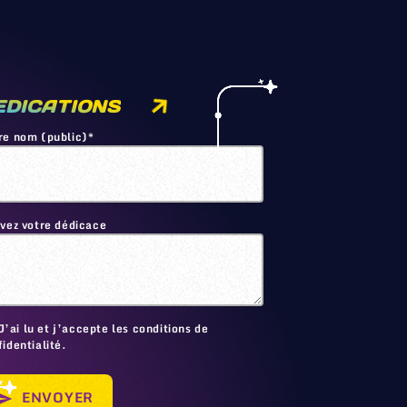
EDICATIONS
re nom (public)*
ivez votre dédicace
🙂
J’ai lu et j’accepte les conditions de
identialité.
ENVOYER
send