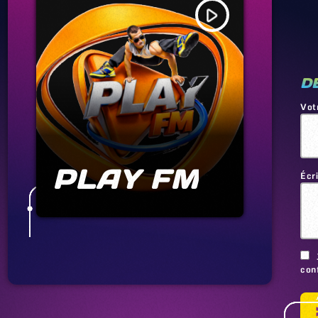
play_arrow
D
Vot
PLAY FM
Écr
conf