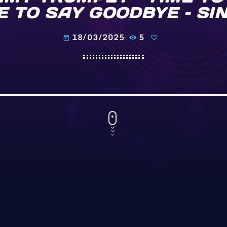
E TO SAY GOODBYE – SI
18/03/2025
5
today