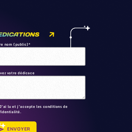
EDICATIONS
re nom (public)*
ivez votre dédicace
🙂
J’ai lu et j’accepte les conditions de
identialité.
ENVOYER
send