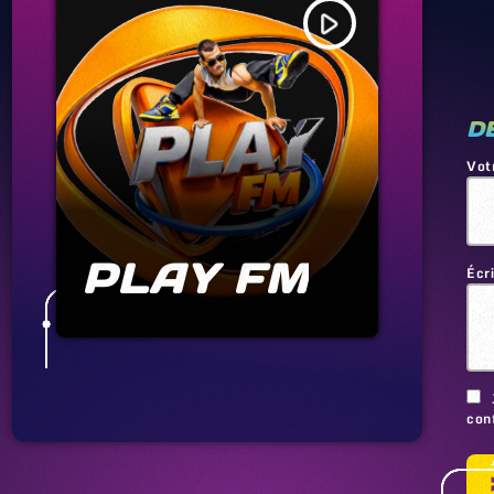
play_arrow
D
Vot
PLAY FM
Écr
conf