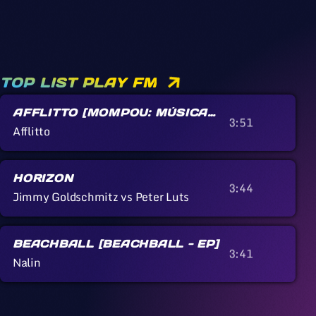
TOP LIST PLAY FM
AFFLITTO [MOMPOU: MÚSICA
3:51
CALLADA]
Afflitto
HORIZON
3:44
Jimmy Goldschmitz vs Peter Luts
BEACHBALL [BEACHBALL - EP]
3:41
Nalin