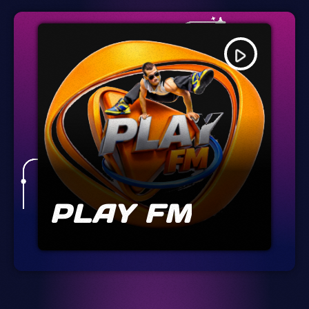
play_arrow
PLAY FM