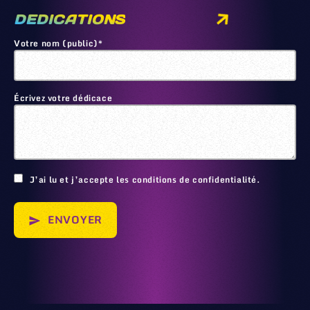
DEDICATIONS
Votre nom (public)*
Écrivez votre dédicace
🙂
J’ai lu et j’accepte les conditions de confidentialité.
ENVOYER
send