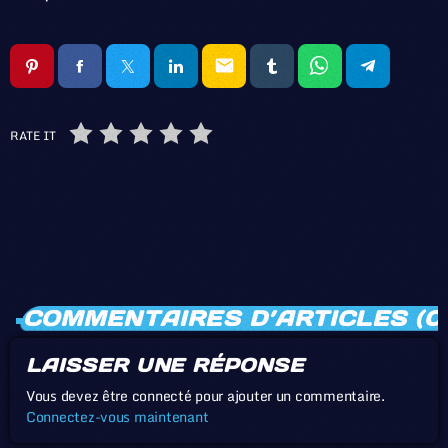
email
RATE IT
COMMENTAIRES D’ARTICLES (0
LAISSER UNE RÉPONSE
Vous devez être connecté pour ajouter un commentaire.
Connectez-vous maintenant