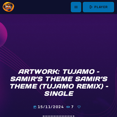
play_arrow
PLAYER
menu
ARTWORK: TUJAMO –
SAMIR’S THEME SAMIR’S
THEME (TUJAMO REMIX) –
SINGLE
15/11/2024
7
today