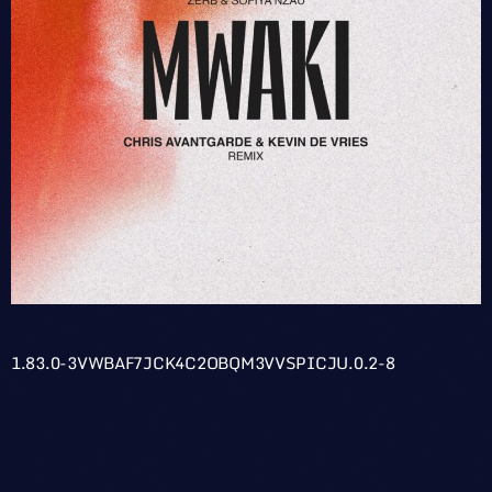
1.83.0-3VWBAF7JCK4C2OBQM3VVSPICJU.0.2-8