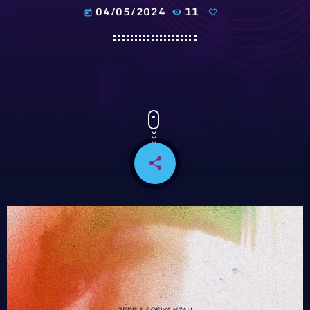
04/05/2024
11
today
share
email