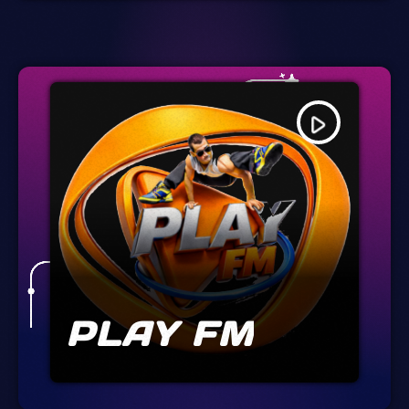
play_arrow
PLAY FM