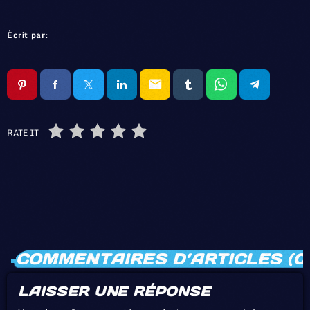
Écrit par:
email
RATE IT
COMMENTAIRES D’ARTICLES (0
LAISSER UNE RÉPONSE