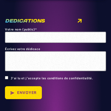
DEDICATIONS
Votre nom (public)*
Écrivez votre dédicace
🙂
J’ai lu et j’accepte les conditions de confidentialité.
ENVOYER
send