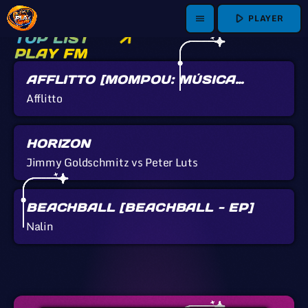
play_arrow
PLAYER
menu
TOP LIST
PLAY FM
AFFLITTO [MOMPOU: MÚSICA
CALLADA]
Afflitto
HORIZON
Jimmy Goldschmitz vs Peter Luts
BEACHBALL [BEACHBALL - EP]
Nalin