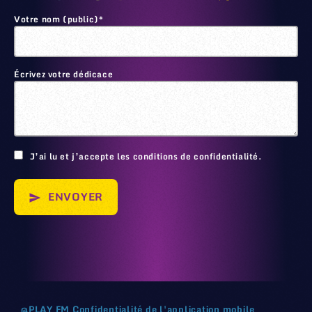
Votre nom (public)*
Écrivez votre dédicace
🙂
J’ai lu et j’accepte les conditions de confidentialité.
ENVOYER
send
@
PLAY FM
Confidentialité de l'application mobile