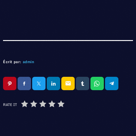
Écrit par:
admin
email
RATE IT