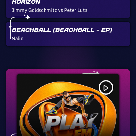
HORIZON
Jimmy Goldschmitz vs Peter Luts
BEACHBALL [BEACHBALL - EP]
Nalin
play_arrow