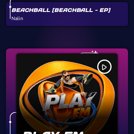
BEACHBALL [BEACHBALL - EP]
Nalin
play_arrow