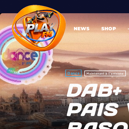
NEWS
SHOP
Dance
Maintenant à l’antenne
DAB+
PAIS 
BASQU