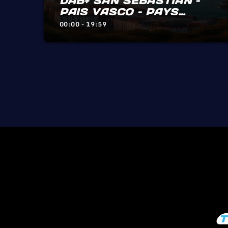
DAB+ SAN SEBASTIÀN –
PAIS VASCO – PAYS
BASQUE – BIARRITZ –
00:00 - 19:59
HENDAYE – IRÙN
T