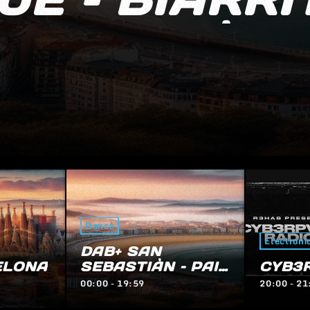
AYE – IRÙN
Electronic
Dance
– PAIS
CYB3RPVNK RADIO
DAB+
YS
20:00 - 21:59
22:00 - 23