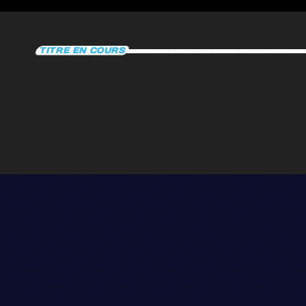
BIARRITZ –
HENDAYE – 
TITRE EN COURS