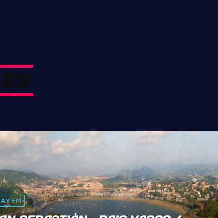
L
E
S
LAY FM