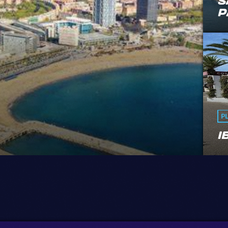
S
P
P
I