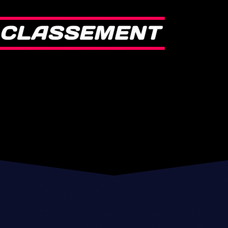
C
L
A
S
S
E
M
E
N
T