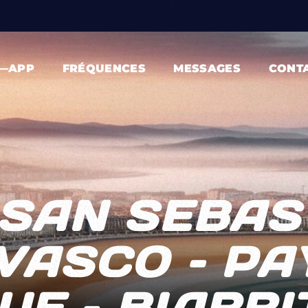
—APP
FRÉQUENCES
MESSAGES
CONT
 SAN SEBAST
VASCO – PA
E – BIARRIT