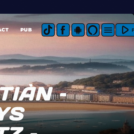
play_arrow
menu
ACT
PUB
IÀN –
YS
Z –