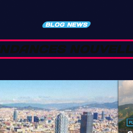
BLOG NEWS
N
D
A
N
C
E
S
N
O
U
V
E
L
P