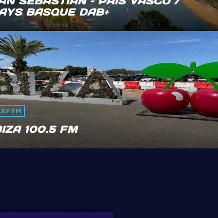
AN SEBASTIÀN – PAIS VASCO /
AYS BASQUE DAB+
LAY FM
BIZA 100.5 FM