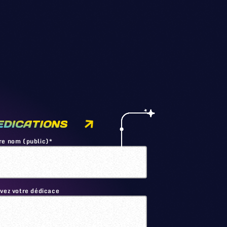
EDICATIONS
re nom (public)*
ivez votre dédicace
🙂