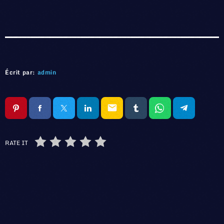
Écrit par:
admin
email
RATE IT