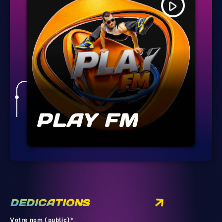
play_arrow
PLAY FM
DEDICATIONS
Votre nom (public)*