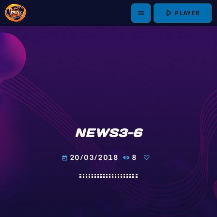
play_arrow
PLAYER
menu
NEWS3-6
20/03/2018
8
today