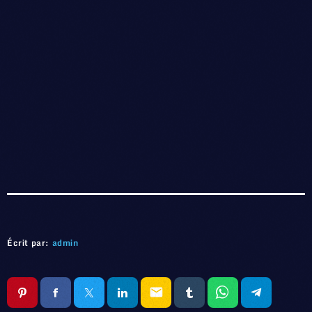
Écrit par:
admin
email