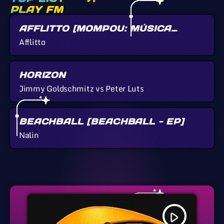
PLAY FM
AFFLITTO [MOMPOU: MÚSICA
CALLADA]
Afflitto
HORIZON
Jimmy Goldschmitz vs Peter Luts
BEACHBALL [BEACHBALL - EP]
Nalin
play_arrow