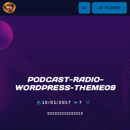
play_arrow
PLAYER
menu
PODCAST-RADIO-
WORDPRESS-THEME09
15/01/2017
7
today