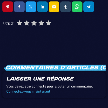
email
RATE IT
COMMENTAIRES D’ARTICLES (0
LAISSER UNE RÉPONSE
Vous devez être connecté pour ajouter un commentaire.
Connectez-vous maintenant