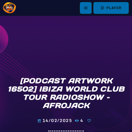
play_arrow
PLAYER
menu
[PODCAST ARTWORK
16502] IBIZA WORLD CLUB
TOUR RADIOSHOW –
AFROJACK
14/02/2025
4
today