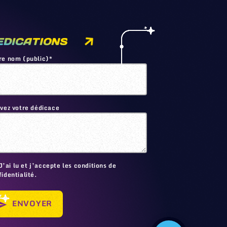
EDICATIONS
re nom (public)*
ivez votre dédicace
🙂
J’ai lu et j’accepte les conditions de
identialité.
ENVOYER
send