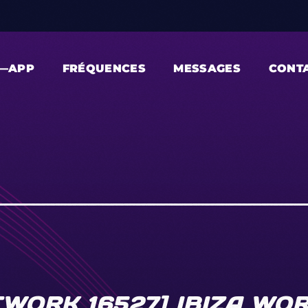
—APP
FRÉQUENCES
MESSAGES
CONT
WORK 16527] IBIZA WO