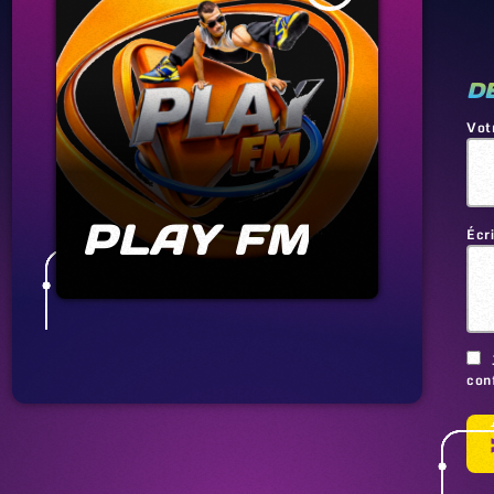
D
Vot
PLAY FM
Écr
conf