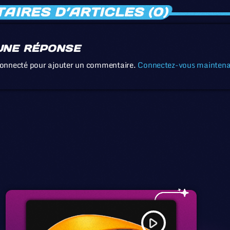
IRES D’ARTICLES (0)
UNE RÉPONSE
connecté pour ajouter un commentaire.
Connectez-vous mainten
play_arrow