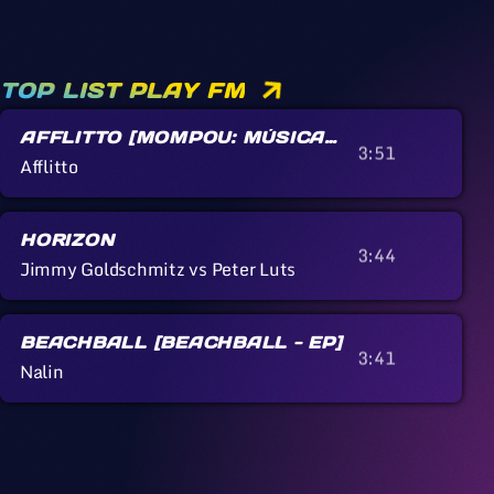
TOP LIST PLAY FM
AFFLITTO [MOMPOU: MÚSICA
3:51
CALLADA]
Afflitto
HORIZON
3:44
Jimmy Goldschmitz vs Peter Luts
BEACHBALL [BEACHBALL - EP]
3:41
Nalin