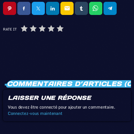
email
RATE IT
COMMENTAIRES D’ARTICLES (0
LAISSER UNE RÉPONSE
Vous devez être connecté pour ajouter un commentaire.
Connectez-vous maintenant