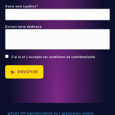
Votre nom (public)*
Écrivez votre dédicace
🙂
J’ai lu et j’accepte les conditions de confidentialité.
ENVOYER
send
@
PLAY FM
Confidentialité de l'application mobile