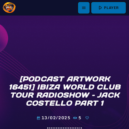
play_arrow
PLAYER
menu
[PODCAST ARTWORK
16451] IBIZA WORLD CLUB
TOUR RADIOSHOW – JACK
COSTELLO PART 1
13/02/2025
5
today