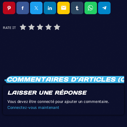
email
RATE IT
COMMENTAIRES D’ARTICLES (0
LAISSER UNE RÉPONSE
Vous devez être connecté pour ajouter un commentaire.
Connectez-vous maintenant