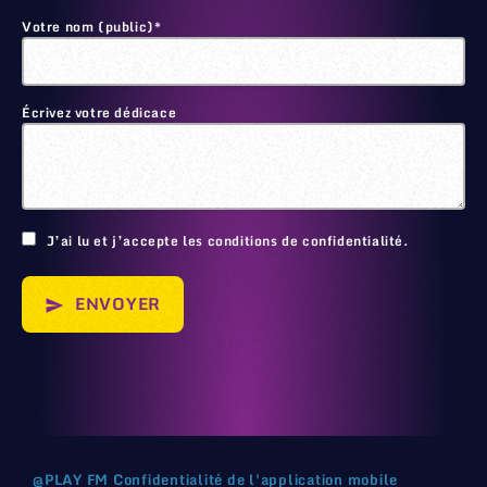
Votre nom (public)*
Écrivez votre dédicace
🙂
J’ai lu et j’accepte les conditions de confidentialité.
ENVOYER
send
@
PLAY FM
Confidentialité de l'application mobile