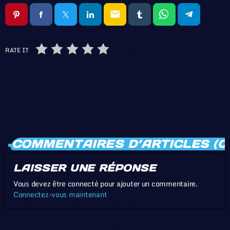
email
RATE IT
COMMENTAIRES D’ARTICLES (0
LAISSER UNE RÉPONSE
Vous devez être connecté pour ajouter un commentaire.
Connectez-vous maintenant