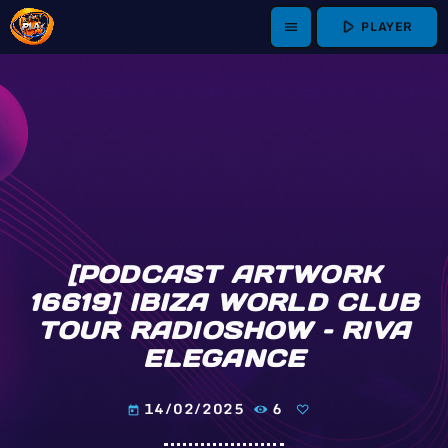
play_arrow
PLAYER
menu
[PODCAST ARTWORK
16619] IBIZA WORLD CLUB
TOUR RADIOSHOW – RIVA
ELEGANCE
14/02/2025
6
today