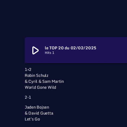
play_arrow
le TOP 20 du 02/02/2025
Hits 1
1+2
Robin Schulz
& Cyril & Sam Martin
World Gone Wild
2-1
Jaden Bojsen
& David Guetta
Let's Go