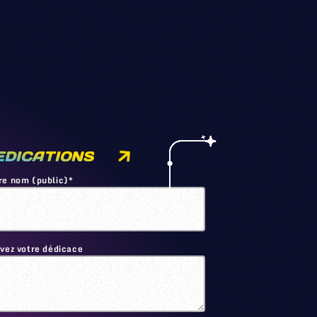
EDICATIONS
re nom (public)*
ivez votre dédicace
🙂