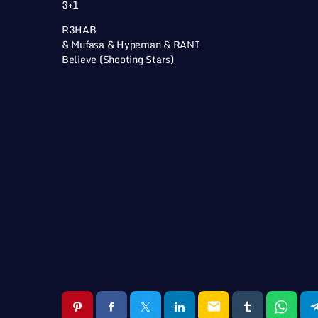
3+1
R3HAB
& Mufasa & Hypeman & RANI
Believe (Shooting Stars)
email