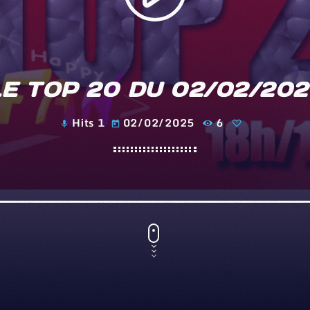
LE TOP 20 DU 02/02/202
Hits 1
02/02/2025
6
mic
today