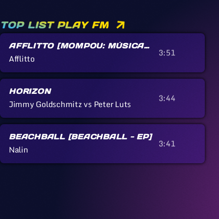
TOP LIST PLAY FM
AFFLITTO [MOMPOU: MÚSICA
3:51
CALLADA]
Afflitto
HORIZON
3:44
Jimmy Goldschmitz vs Peter Luts
BEACHBALL [BEACHBALL - EP]
3:41
Nalin