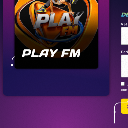
D
Vot
PLAY FM
Écr
conf