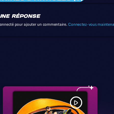
UNE RÉPONSE
connecté pour ajouter un commentaire.
Connectez-vous mainten
play_arrow