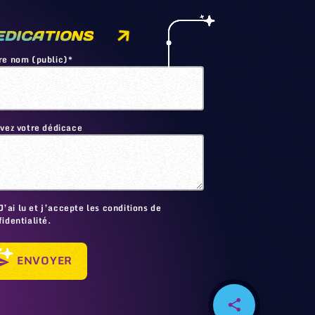
EDICATIONS
re nom (public)*
ivez votre dédicace
🙂
J’ai lu et j’accepte les conditions de
identialité.
ENVOYER
send
share
email