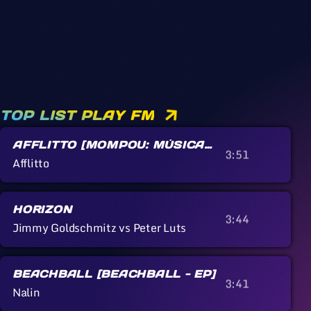
TOP LIST PLAY FM
AFFLITTO [MOMPOU: MÚSICA
3:51
CALLADA]
Afflitto
HORIZON
3:44
Jimmy Goldschmitz vs Peter Luts
BEACHBALL [BEACHBALL - EP]
3:41
Nalin