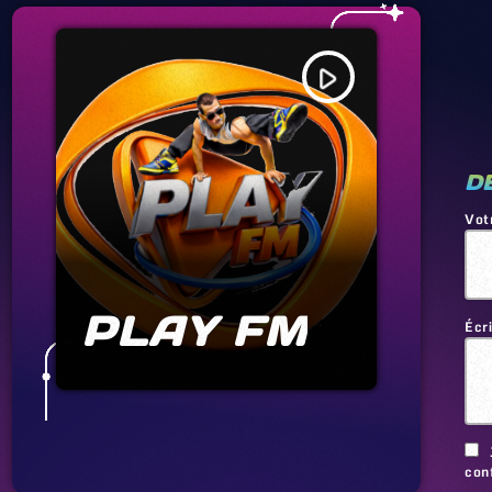
play_arrow
D
Vot
PLAY FM
Écr
conf