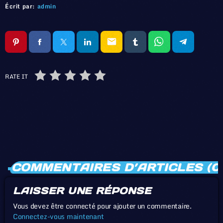
Écrit par:
admin
email
RATE IT
COMMENTAIRES D’ARTICLES (0
LAISSER UNE RÉPONSE
Vous devez être connecté pour ajouter un commentaire.
Connectez-vous maintenant