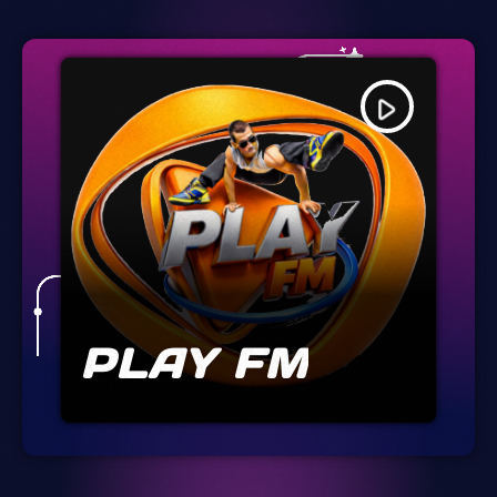
play_arrow
PLAY FM