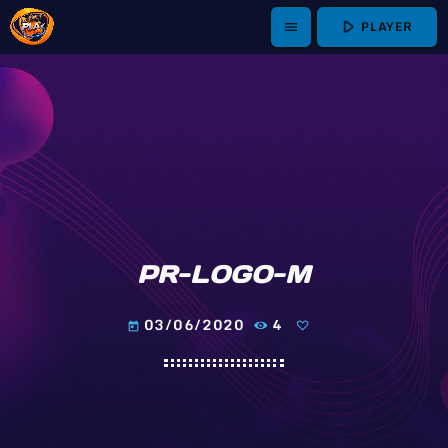
play_arrow
PLAYER
menu
PR-LOGO-M
03/06/2020
4
today