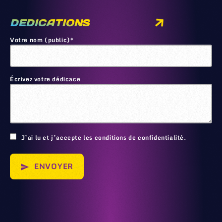
DEDICATIONS
Votre nom (public)*
Écrivez votre dédicace
🙂
J’ai lu et j’accepte les conditions de confidentialité.
ENVOYER
send