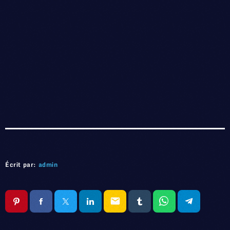
Écrit par:
admin
email