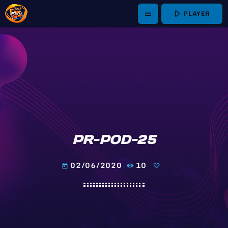
play_arrow
PLAYER
menu
PR-POD-25
02/06/2020
10
today