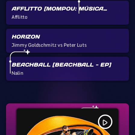
AFFLITTO [MOMPOU: MÚSICA
CALLADA]
Afflitto
HORIZON
Jimmy Goldschmitz vs Peter Luts
BEACHBALL [BEACHBALL - EP]
Nalin
play_arrow