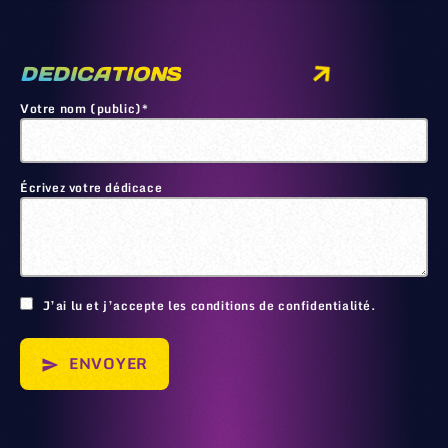
DEDICATIONS
Votre nom (public)*
Écrivez votre dédicace
🙂
J’ai lu et j’accepte les conditions de confidentialité.
ENVOYER
send