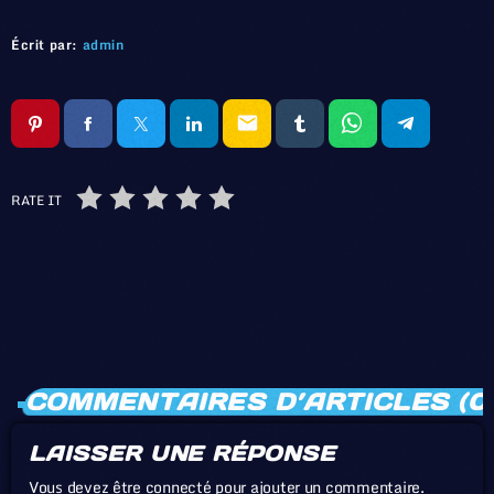
Écrit par:
admin
email
RATE IT
COMMENTAIRES D’ARTICLES (0
LAISSER UNE RÉPONSE
Vous devez être connecté pour ajouter un commentaire.