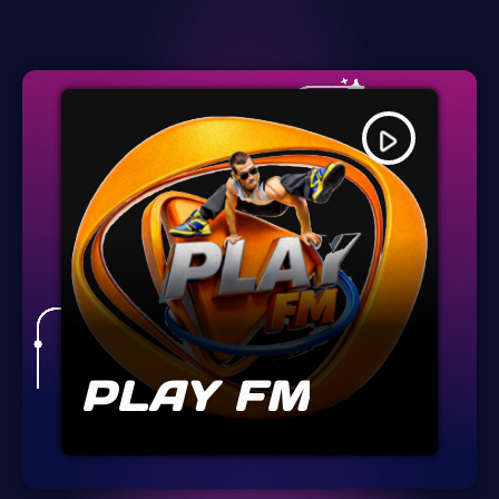
play_arrow
PLAY FM