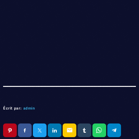
Écrit par:
admin
email