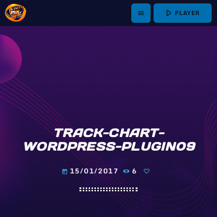
play_arrow
PLAYER
menu
TRACK-CHART-
WORDPRESS-PLUGIN09
15/01/2017
6
today