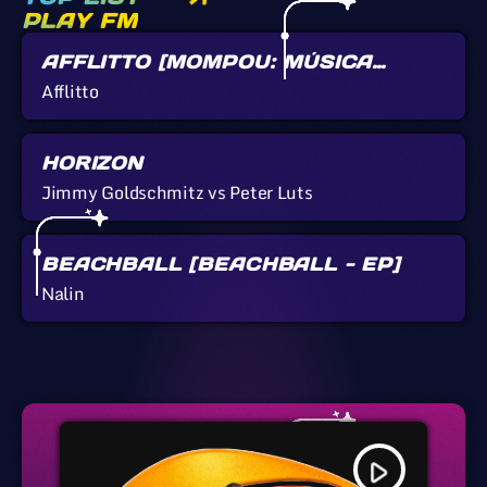
PLAY FM
AFFLITTO [MOMPOU: MÚSICA
CALLADA]
Afflitto
HORIZON
Jimmy Goldschmitz vs Peter Luts
BEACHBALL [BEACHBALL - EP]
Nalin
play_arrow