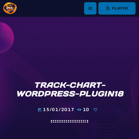
play_arrow
PLAYER
menu
TRACK-CHART-
WORDPRESS-PLUGIN18
15/01/2017
10
today