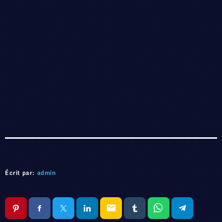
Écrit par:
admin
email