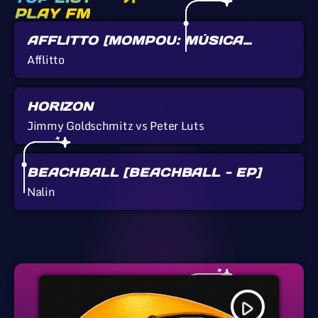
PLAY FM
AFFLITTO [MOMPOU: MÚSICA
CALLADA]
Afflitto
HORIZON
Jimmy Goldschmitz vs Peter Luts
BEACHBALL [BEACHBALL - EP]
Nalin
play_arrow