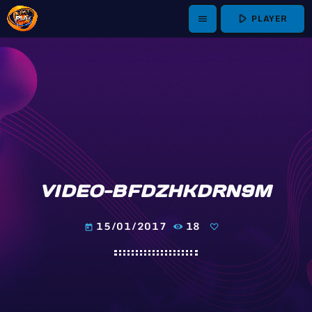
play_arrow
PLAYER
menu
VIDEO-BFDZHKDRN9M
15/01/2017
18
today