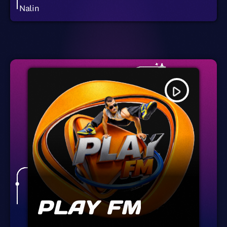
Nalin
play_arrow
PLAY FM