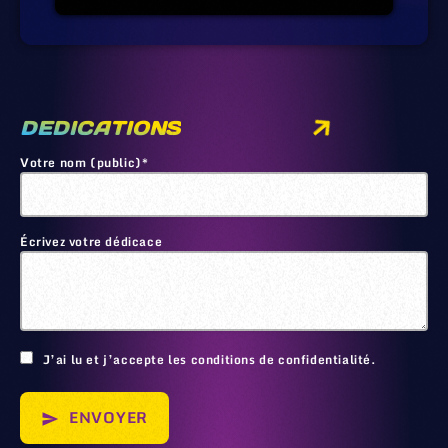
DEDICATIONS
Votre nom (public)*
Écrivez votre dédicace
🙂
J’ai lu et j’accepte les conditions de confidentialité.
ENVOYER
send