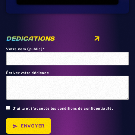
DEDICATIONS
Votre nom (public)*
Écrivez votre dédicace
🙂
J’ai lu et j’accepte les conditions de confidentialité.
ENVOYER
send