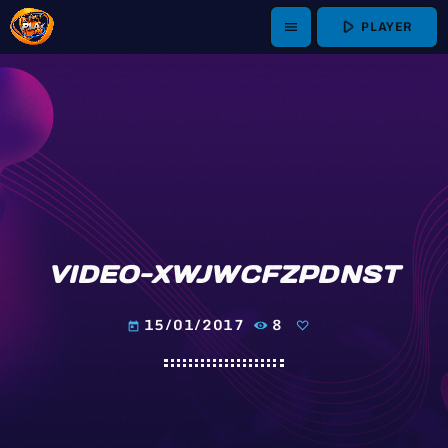
play_arrow
PLAYER
menu
VIDEO-XWJWCFZPDNST
15/01/2017
8
today