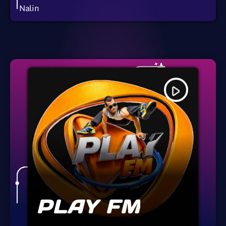
Nalin
play_arrow
PLAY FM