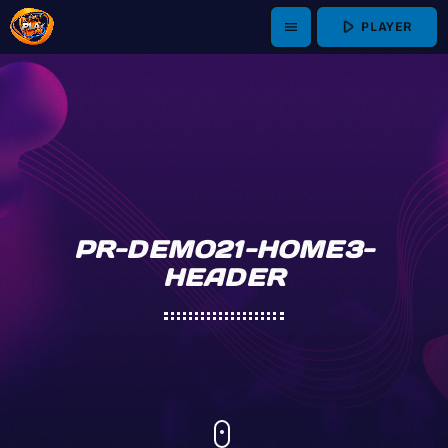
play_arrow
PLAYER
menu
PR-DEMO21-HOME3-
HEADER