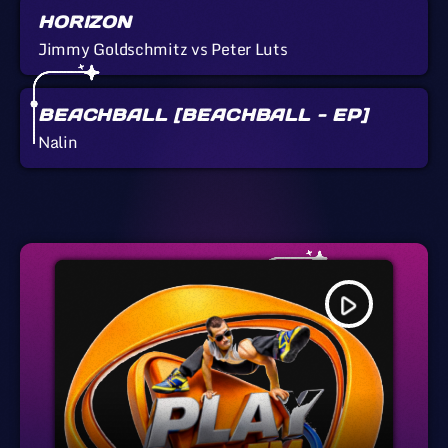
HORIZON
Jimmy Goldschmitz vs Peter Luts
BEACHBALL [BEACHBALL - EP]
Nalin
play_arrow