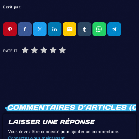
Écrit par:
email
RATE IT
COMMENTAIRES D’ARTICLES (0
LAISSER UNE RÉPONSE
Vous devez être connecté pour ajouter un commentaire.
Connectez-vous maintenant