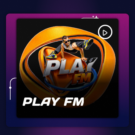
play_arrow
PLAY FM