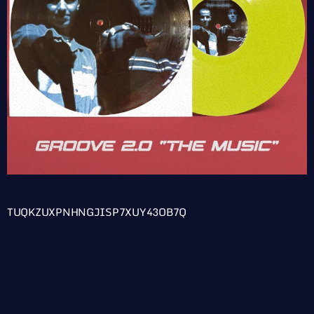
TUQKZUXPNHNGJISP7XUY43OB7Q