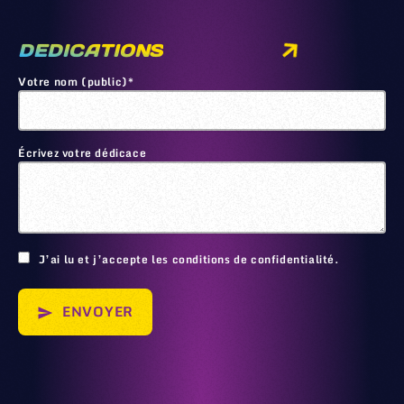
DEDICATIONS
Votre nom (public)*
Écrivez votre dédicace
🙂
J’ai lu et j’accepte les conditions de confidentialité.
ENVOYER
send