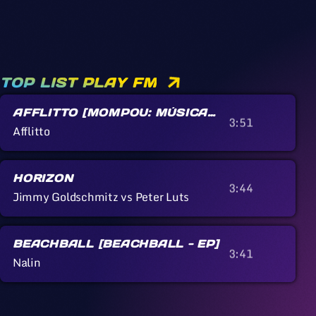
TOP LIST PLAY FM
AFFLITTO [MOMPOU: MÚSICA
3:51
CALLADA]
Afflitto
HORIZON
3:44
Jimmy Goldschmitz vs Peter Luts
BEACHBALL [BEACHBALL - EP]
3:41
Nalin