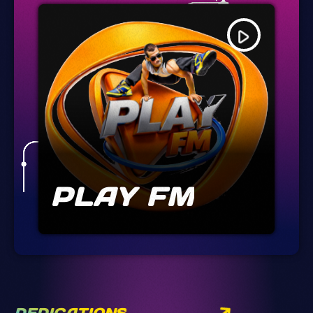
play_arrow
PLAY FM