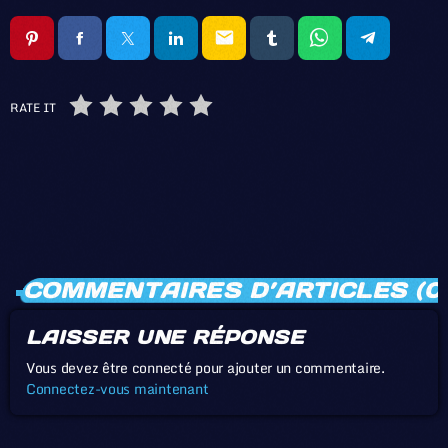
email
RATE IT
COMMENTAIRES D’ARTICLES (0
LAISSER UNE RÉPONSE
Vous devez être connecté pour ajouter un commentaire.
Connectez-vous maintenant