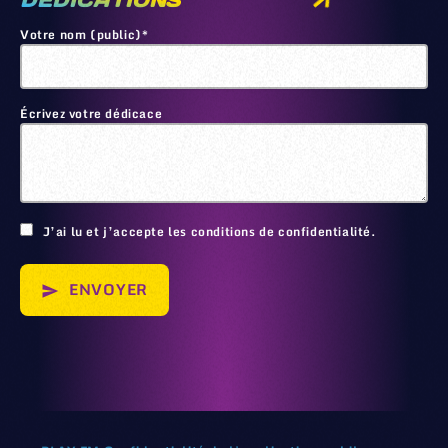
DEDICATIONS
Votre nom (public)*
Écrivez votre dédicace
🙂
J’ai lu et j’accepte les conditions de confidentialité.
ENVOYER
send