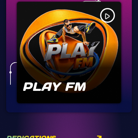
play_arrow
PLAY FM