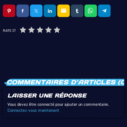
email
RATE IT
COMMENTAIRES D’ARTICLES (0
LAISSER UNE RÉPONSE
Vous devez être connecté pour ajouter un commentaire.
Connectez-vous maintenant