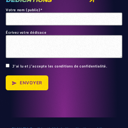
DEDICATIONS
Votre nom (public)*
Écrivez votre dédicace
🙂
J’ai lu et j’accepte les conditions de confidentialité.
ENVOYER
send