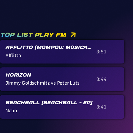
TOP LIST PLAY FM
AFFLITTO [MOMPOU: MÚSICA
3:51
CALLADA]
Afflitto
HORIZON
3:44
Jimmy Goldschmitz vs Peter Luts
BEACHBALL [BEACHBALL - EP]
3:41
Nalin