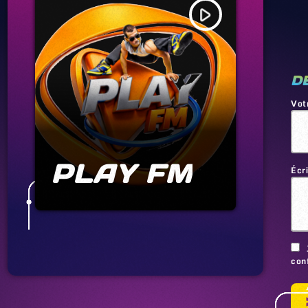
play_arrow
D
Vot
PLAY FM
Écr
conf