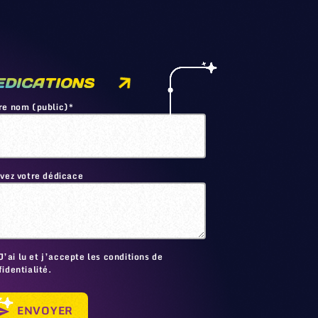
EDICATIONS
re nom (public)*
ivez votre dédicace
🙂
J’ai lu et j’accepte les conditions de
identialité.
ENVOYER
send