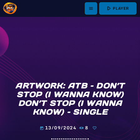
play_arrow
PLAYER
menu
ARTWORK: ATB – DON’T
STOP (I WANNA KNOW)
DON’T STOP (I WANNA
KNOW) – SINGLE
13/09/2024
8
today