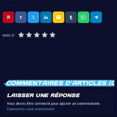
email
RATE IT
COMMENTAIRES D’ARTICLES (0
LAISSER UNE RÉPONSE
Vous devez être connecté pour ajouter un commentaire.
Connectez-vous maintenant