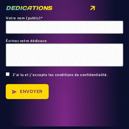
DEDICATIONS
Votre nom (public)*
Écrivez votre dédicace
🙂
J’ai lu et j’accepte les conditions de confidentialité.
ENVOYER
send