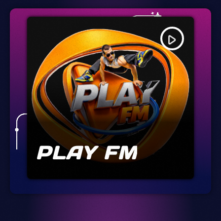
play_arrow
PLAY FM