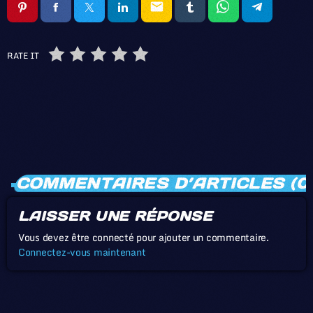
email
RATE IT
COMMENTAIRES D’ARTICLES (0
LAISSER UNE RÉPONSE
Vous devez être connecté pour ajouter un commentaire.
Connectez-vous maintenant