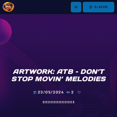
play_arrow
PLAYER
menu
ARTWORK: ATB – DON’T
STOP MOVIN’ MELODIES
23/05/2024
2
today