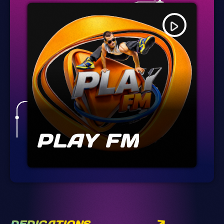
play_arrow
PLAY FM