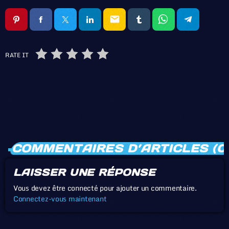
email
RATE IT
COMMENTAIRES D’ARTICLES (0
LAISSER UNE RÉPONSE
Vous devez être connecté pour ajouter un commentaire.
Connectez-vous maintenant