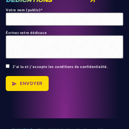
DEDICATIONS
Votre nom (public)*
Écrivez votre dédicace
🙂
J’ai lu et j’accepte les conditions de confidentialité.
ENVOYER
send