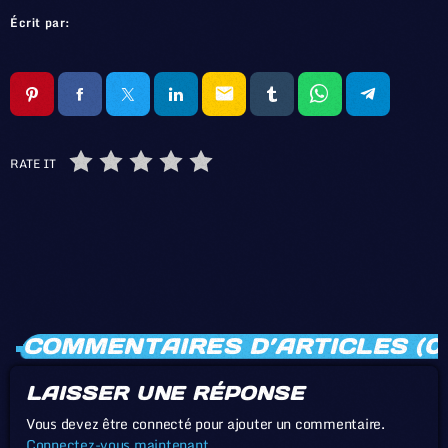
Écrit par:
email
RATE IT
COMMENTAIRES D’ARTICLES (0
LAISSER UNE RÉPONSE
Vous devez être connecté pour ajouter un commentaire.
Connectez-vous maintenant