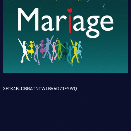
3FTK4BLCBRATNTWLBV6O7JFYWQ