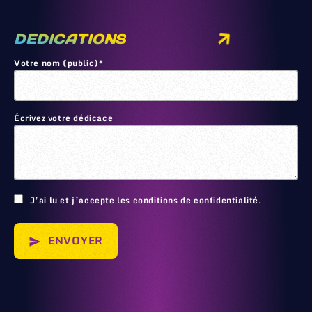
DEDICATIONS
Votre nom (public)*
Écrivez votre dédicace
🙂
J’ai lu et j’accepte les conditions de confidentialité.
ENVOYER
send