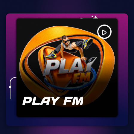
play_arrow
PLAY FM