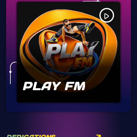
play_arrow
PLAY FM