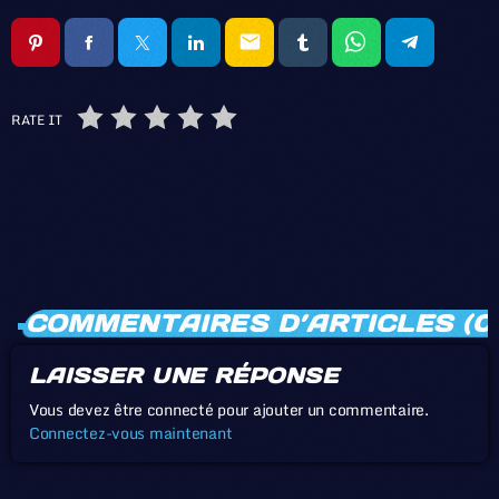
email
RATE IT
COMMENTAIRES D’ARTICLES (0
LAISSER UNE RÉPONSE
Vous devez être connecté pour ajouter un commentaire.
Connectez-vous maintenant