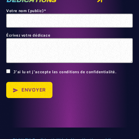
DEDICATIONS
Votre nom (public)*
Écrivez votre dédicace
🙂
J’ai lu et j’accepte les conditions de confidentialité.
ENVOYER
send