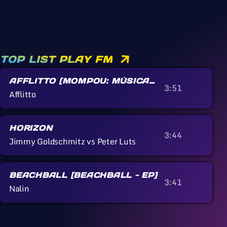
TOP LIST PLAY FM
AFFLITTO [MOMPOU: MÚSICA
3:51
CALLADA]
Afflitto
HORIZON
3:44
Jimmy Goldschmitz vs Peter Luts
BEACHBALL [BEACHBALL - EP]
3:41
Nalin