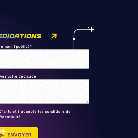
EDICATIONS
re nom (public)*
ivez votre dédicace
🙂
J’ai lu et j’accepte les conditions de
identialité.
ENVOYER
send