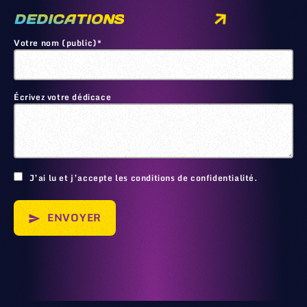
DEDICATIONS
Votre nom (public)*
Écrivez votre dédicace
🙂
J’ai lu et j’accepte les conditions de confidentialité.
ENVOYER
send