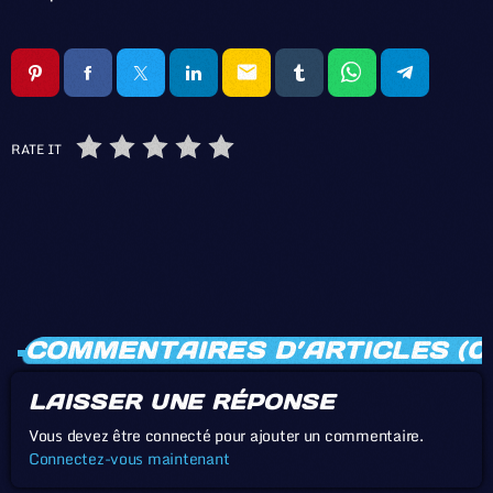
email
RATE IT
COMMENTAIRES D’ARTICLES (0
LAISSER UNE RÉPONSE
Vous devez être connecté pour ajouter un commentaire.
Connectez-vous maintenant