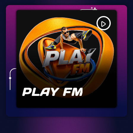
play_arrow
PLAY FM