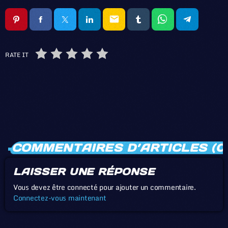
email
RATE IT
COMMENTAIRES D’ARTICLES (0
LAISSER UNE RÉPONSE
Vous devez être connecté pour ajouter un commentaire.
Connectez-vous maintenant