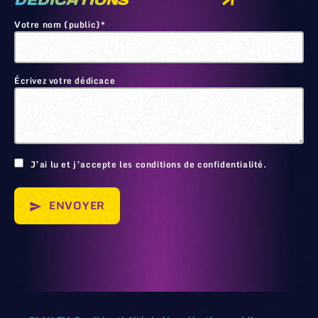
DEDICATIONS
Votre nom (public)*
Écrivez votre dédicace
🙂
J’ai lu et j’accepte les conditions de confidentialité.
ENVOYER
send