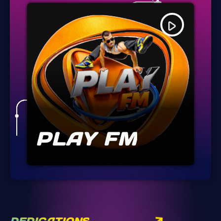
play_arrow
PLAY FM