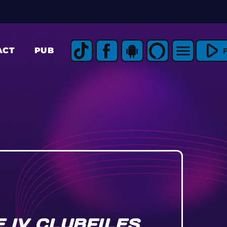
play_arrow
menu
ACT
PUB
 IV CLUBFILES