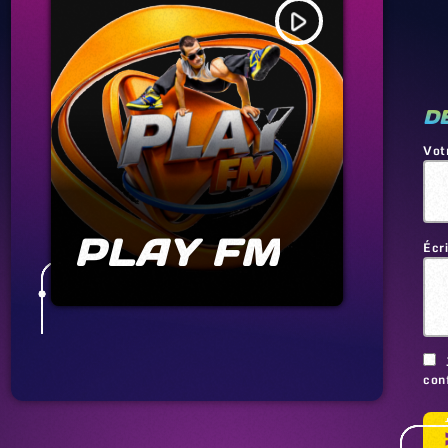
play_arrow
D
Vot
PLAY FM
Écr
conf