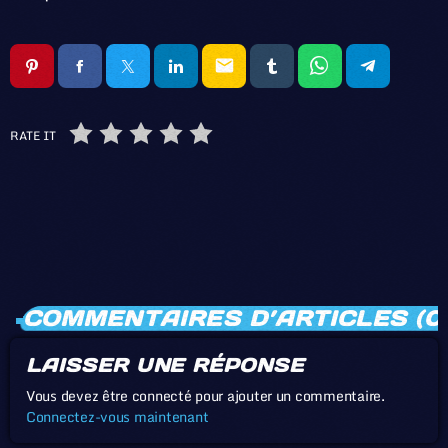
email
RATE IT
COMMENTAIRES D’ARTICLES (0
LAISSER UNE RÉPONSE
Vous devez être connecté pour ajouter un commentaire.
Connectez-vous maintenant