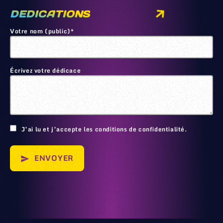
DEDICATIONS
Votre nom (public)*
Écrivez votre dédicace
🙂
J’ai lu et j’accepte les conditions de confidentialité.
ENVOYER
send