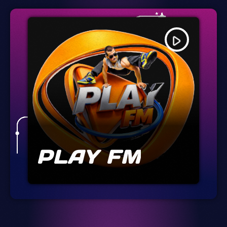
play_arrow
PLAY FM