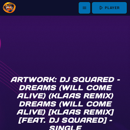
play_arrow
PLAYER
menu
ARTWORK: DJ SQUARED –
DREAMS (WILL COME
ALIVE) (KLAAS REMIX)
DREAMS (WILL COME
ALIVE) [KLAAS REMIX]
[FEAT. DJ SQUARED] –
SINGLE