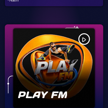
Nalin
play_arrow
PLAY FM