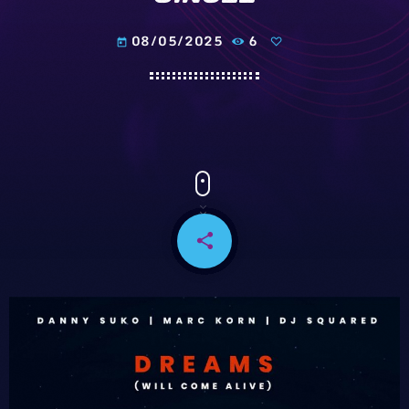
08/05/2025
6
today
share
email