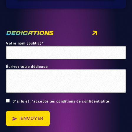
DEDICATIONS
Votre nom (public)*
Écrivez votre dédicace
🙂
J’ai lu et j’accepte les conditions de confidentialité.
ENVOYER
send