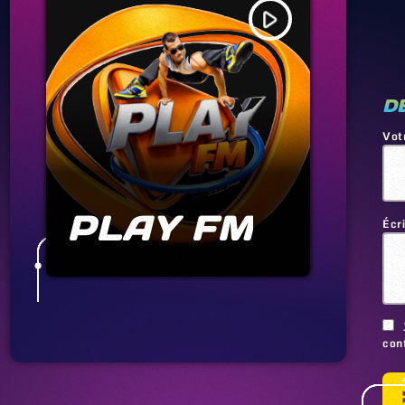
play_arrow
D
Vot
PLAY FM
Écr
conf