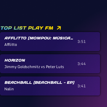
TOP LIST PLAY FM
AFFLITTO [MOMPOU: MÚSICA
3:51
CALLADA]
Afflitto
HORIZON
3:44
Jimmy Goldschmitz vs Peter Luts
BEACHBALL [BEACHBALL - EP]
3:41
Nalin