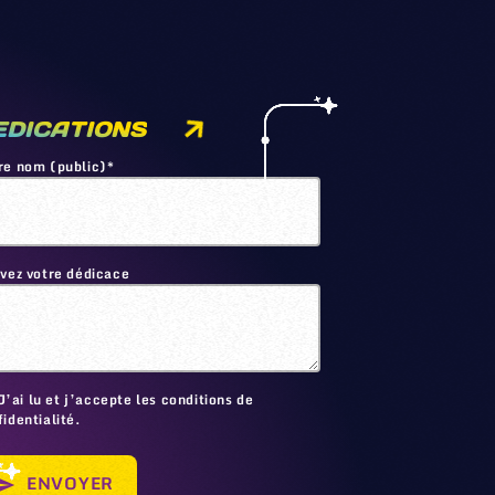
EDICATIONS
re nom (public)*
ivez votre dédicace
🙂
J’ai lu et j’accepte les conditions de
identialité.
ENVOYER
send