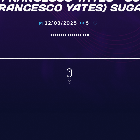
RANCESCO YATES) SUG
12/03/2025
5
today