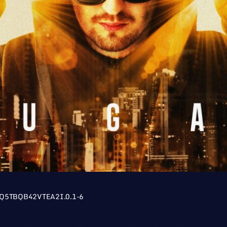
PQ5TBQB42VTEA2I.0.1-6