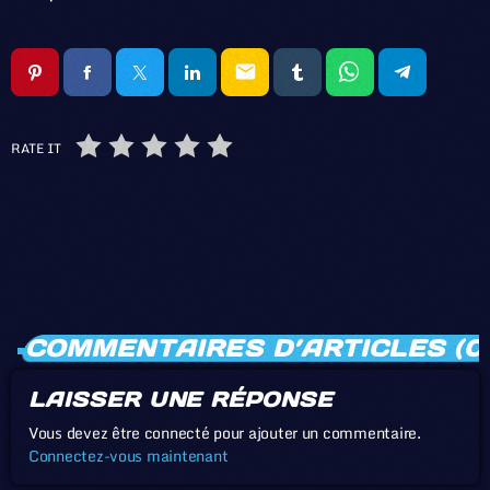
email
RATE IT
COMMENTAIRES D’ARTICLES (0
LAISSER UNE RÉPONSE
Vous devez être connecté pour ajouter un commentaire.
Connectez-vous maintenant