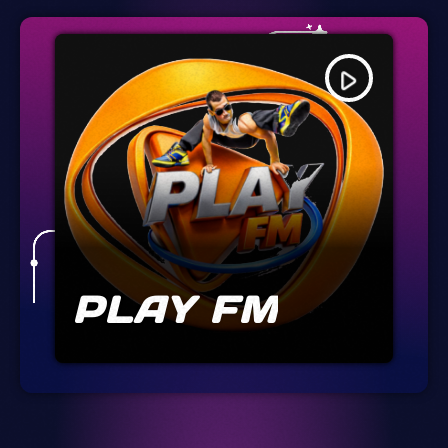
play_arrow
PLAY FM