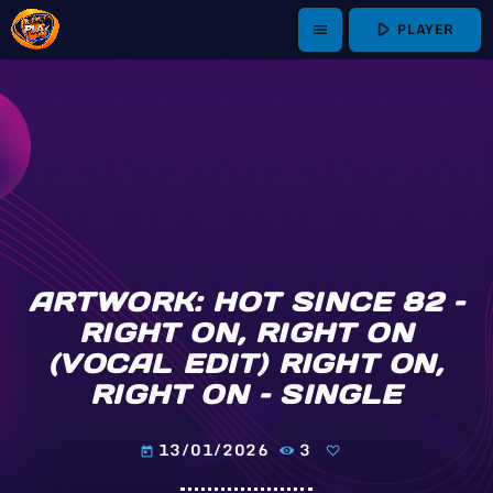
play_arrow
PLAYER
menu
ARTWORK: HOT SINCE 82 –
RIGHT ON, RIGHT ON
(VOCAL EDIT) RIGHT ON,
RIGHT ON – SINGLE
13/01/2026
3
today