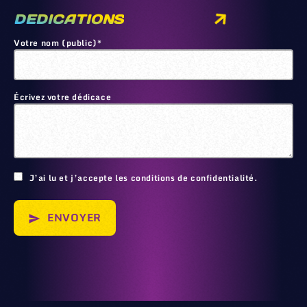
DEDICATIONS
Votre nom (public)*
Écrivez votre dédicace
🙂
J’ai lu et j’accepte les conditions de confidentialité.
ENVOYER
send